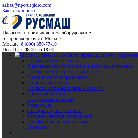
zakaz@nporusgidro.com
Заказать звонок
Насосное и промышленное оборудование
от производителя в Москве
Москва:
8 (800) 350-77-10
Пн - Пт: с 08:00 до 18:00
Промышленные насосы
Дизельные электростанции и насосные установки
Промышленные электродвигатели
Водоочистное оборудование
Запорная арматура
Запчасти к промышленным насосам
Насосные станции
Продукция в наличии
Резервуары
Станции водоподготовки
Станции очистки сточных вод
Шкафы управления насосами
Землесосы