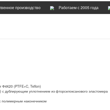
твенное производство
Работаем с 2005 года
 Ф4К20 (PTFE+C, Teflon)
n) с дублирующим уплотнением из фторсилоксанового эластомера
ь с полимерным наконечником