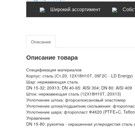
Широкий ассортимент
Собс
Описание
Описание товара
Спецификация материалов
Корпус: сталь (Ст.20, 12Х18Н10Т, 09Г2С - LD Energy)
Шар: нержавеющая сталь
DN 15-32: 20X13; DN 40-65: AISI 304; DN 80: AISI 409
Шток: нержавеющая сталь (12Х18Н10Т, 20Х13)
Уплотнение штока: фторсилоксановый эластомер
Уплотнение штока/подшипник скольжения: фторопласт
Уплотнение шара: фторопласт Ф4К20 (PTFE+C, Teflo
Управление
DN 15-80: рукоятка - окрашенная углеродистая стал