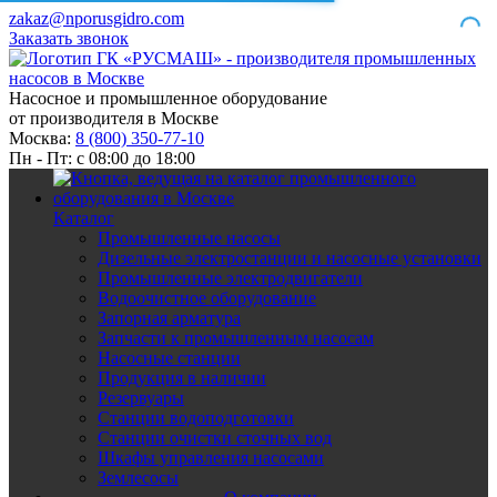
zakaz@nporusgidro.com
Заказать звонок
Насосное и промышленное оборудование
от производителя в Москве
Москва:
8 (800) 350-77-10
Пн - Пт: с 08:00 до 18:00
Каталог
Промышленные насосы
Дизельные электростанции и насосные установки
Промышленные электродвигатели
Водоочистное оборудование
Запорная арматура
Запчасти к промышленным насосам
Насосные станции
Продукция в наличии
Резервуары
Станции водоподготовки
Станции очистки сточных вод
Шкафы управления насосами
Землесосы