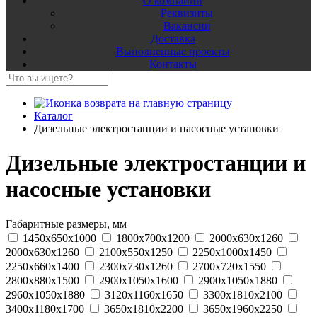
О компании
Реквизиты
Вакансии
Доставка
Выполненные проекты
Контакты
Каталог
Дизельные электростанции и насосные установки
Дизельные электростанции и
насосные установки
Габаритные размеры, мм
1450x650x1000
1800x700x1200
2000x630x1260
2000x630x1260
2100x550x1250
2250x1000x1450
2250x660x1400
2300x730x1260
2700x720x1550
2800x880x1500
2900x1050x1600
2900x1050x1880
2960x1050x1880
3120x1160x1650
3300x1810x2100
3400x1180x1700
3650x1810x2200
3650x1960x2250