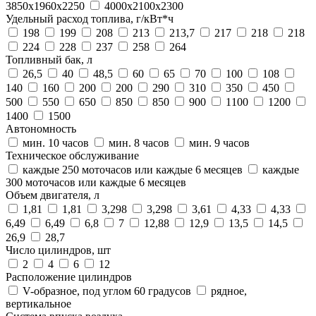
3850x1960x2250
4000x2100x2300
Удельный расход топлива, г/кВт*ч
198
199
208
213
213,7
217
218
218
224
228
237
258
264
Топливный бак, л
26,5
40
48,5
60
65
70
100
108
140
160
200
200
290
310
350
450
500
550
650
850
850
900
1100
1200
1400
1500
Автономность
мин. 10 часов
мин. 8 часов
мин. 9 часов
Техническое обслуживание
каждые 250 моточасов или каждые 6 месяцев
каждые
300 моточасов или каждые 6 месяцев
Объем двигателя, л
1,81
1,81
3,298
3,298
3,61
4,33
4,33
6,49
6,49
6,8
7
12,88
12,9
13,5
14,5
26,9
28,7
Число цилиндров, шт
2
4
6
12
Расположение цилиндров
V-образное, под углом 60 градусов
рядное,
вертикальное