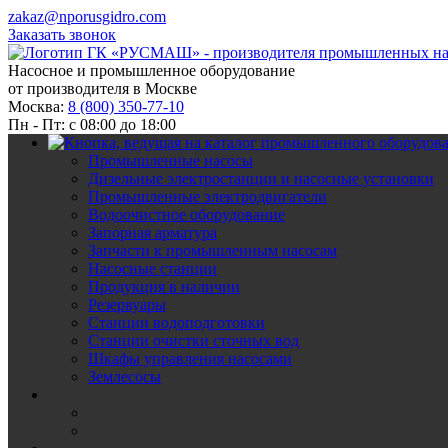
zakaz@nporusgidro.com
Заказать звонок
Насосное и промышленное оборудование
от производителя в Москве
Москва:
8 (800) 350-77-10
Пн - Пт: с 08:00 до 18:00
Промышленные насосы
Дизельные электростанции и насосные установки
Промышленные электродвигатели
Водоочистное оборудование
Запорная арматура
Запчасти к промышленным насосам
Насосные станции
Продукция в наличии
Резервуары
Станции водоподготовки
Станции очистки сточных вод
Шкафы управления насосами
Землесосы