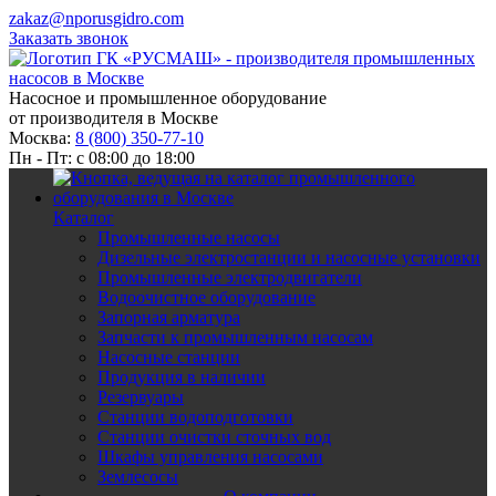
zakaz@nporusgidro.com
Заказать звонок
Насосное и промышленное оборудование
от производителя в Москве
Москва:
8 (800) 350-77-10
Пн - Пт: с 08:00 до 18:00
Каталог
Промышленные насосы
Дизельные электростанции и насосные установки
Промышленные электродвигатели
Водоочистное оборудование
Запорная арматура
Запчасти к промышленным насосам
Насосные станции
Продукция в наличии
Резервуары
Станции водоподготовки
Станции очистки сточных вод
Шкафы управления насосами
Землесосы