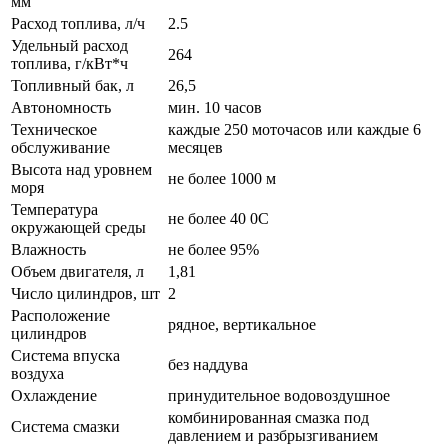
мм
Расход топлива, л/ч
2.5
Удельный расход
264
топлива, г/кВт*ч
Топливный бак, л
26,5
Автономность
мин. 10 часов
Техническое
каждые 250 моточасов или каждые 6
обслуживание
месяцев
Высота над уровнем
не более 1000 м
моря
Температура
не более 40 0С
окружающей среды
Влажность
не более 95%
Объем двигателя, л
1,81
Число цилиндров, шт
2
Расположение
рядное, вертикальное
цилиндров
Система впуска
без наддува
воздуха
Охлаждение
принудительное водовоздушное
комбинированная смазка под
Система смазки
давлением и разбрызгиванием