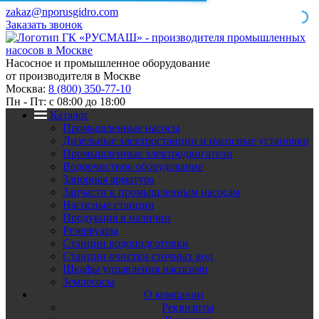
zakaz@nporusgidro.com
Заказать звонок
Насосное и промышленное оборудование
от производителя в Москве
Москва:
8 (800) 350-77-10
Пн - Пт: с 08:00 до 18:00
Каталог
Промышленные насосы
Дизельные электростанции и насосные установки
Промышленные электродвигатели
Водоочистное оборудование
Запорная арматура
Запчасти к промышленным насосам
Насосные станции
Продукция в наличии
Резервуары
Станции водоподготовки
Станции очистки сточных вод
Шкафы управления насосами
Землесосы
О компании
Реквизиты