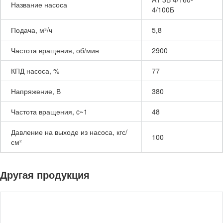
Название насоса
4/100Б
Подача, м³/ч
5,8
Частота вращения, об/мин
2900
КПД насоса, %
77
Напряжение, В
380
Частота вращения, c~1
48
Давление на выходе из насоса, кгс/
100
см²
Другая продукция