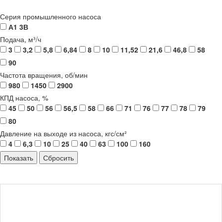
Серия промышленного насоса
А1 3В
Подача, м³/ч
3
3,2
5,8
6,84
8
10
11,52
21,6
46,8
58
90
Частота вращения, об/мин
980
1450
2900
КПД насоса, %
45
50
56
56,5
58
66
71
76
77
78
79
80
Давление на выходе из насоса, кгс/см²
4
6,3
10
25
40
63
100
160