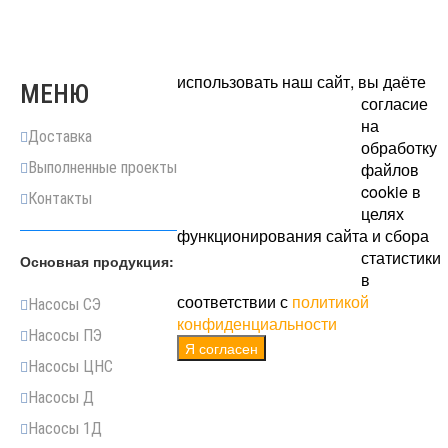
использовать наш сайт, вы даёте
МЕНЮ
согласие
на
Доставка
обработку
Выполненные проекты
файлов
cookie в
Контакты
целях
функционирования сайта и сбора
статистики
Основная продукция:
в
соответствии с
политикой
Насосы СЭ
конфиденциальности
Насосы ПЭ
Я согласен
Насосы ЦНС
Насосы Д
Насосы 1Д