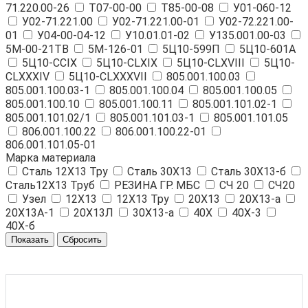
71.220.00-26
Т07-00-00
Т85-00-08
У01-060-12
У02-71.221.00
У02-71.221.00-01
У02-72.221.00-
01
У04-00-04-12
У10.01.01-02
У135.001.00-03
5М-00-21ТВ
5М-126-01
5Ц10-599П
5Ц10-601А
5Ц10-СCIX
5Ц10-СLXIX
5Ц10-СLXVIII
5Ц10-
СLXXXIV
5Ц10-СLXXXVII
805.001.100.03
805.001.100.03-1
805.001.100.04
805.001.100.05
805.001.100.10
805.001.100.11
805.001.101.02-1
805.001.101.02/1
805.001.101.03-1
805.001.101.05
806.001.100.22
806.001.100.22-01
806.001.101.05-01
Марка материала
Cталь 12Х13 Тру
Cталь 30Х13
Cталь 30Х13-б
Cталь12Х13 Труб
РЕЗИНА ГР. МБС
СЧ 20
СЧ20
Узел
12Х13
12Х13 Тру
20Х13
20Х13-а
20Х13А-1
20Х13Л
30X13-а
40Х
40Х-3
40Х-б