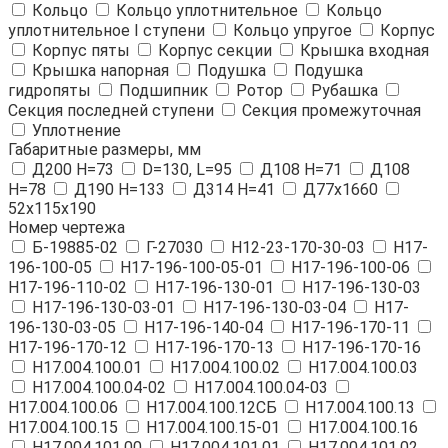
Кольцо
Кольцо уплотнительное
Кольцо
уплотнительное I ступени
Кольцо упругое
Корпус
Корпус пяты
Корпус секции
Крышка входная
Крышка напорная
Подушка
Подушка
гидропяты
Подшипник
Ротор
Рубашка
Секция последней ступени
Секция промежуточная
Уплотнение
Габаритные размеры, мм
Д200 Н=73
D=130, L=95
Д108 Н=71
Д108
Н=78
Д190 Н=133
Д314 Н=41
Д77х1660
52х115х190
Номер чертежа
Б-19885-02
Г-27030
Н12-23-170-30-03
Н17-
196-100-05
Н17-196-100-05-01
Н17-196-100-06
Н17-196-110-02
Н17-196-130-01
Н17-196-130-03
Н17-196-130-03-01
Н17-196-130-03-04
Н17-
196-130-03-05
Н17-196-140-04
Н17-196-170-11
Н17-196-170-12
Н17-196-170-13
Н17-196-170-16
Н17.004.100.01
Н17.004.100.02
Н17.004.100.03
Н17.004.100.04-02
Н17.004.100.04-03
Н17.004.100.06
Н17.004.100.12СБ
Н17.004.100.13
Н17.004.100.15
Н17.004.100.15-01
Н17.004.100.16
Н17.004.101.00
Н17.004.101.01
Н17.004.101.02