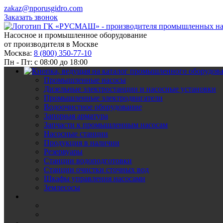
zakaz@nporusgidro.com
Заказать звонок
Насосное и промышленное оборудование
от производителя в Москве
Москва:
8 (800) 350-77-10
Пн - Пт: с 08:00 до 18:00
Промышленные насосы
Дизельные электростанции и насосные установки
Промышленные электродвигатели
Водоочистное оборудование
Запорная арматура
Запчасти к промышленным насосам
Насосные станции
Продукция в наличии
Резервуары
Станции водоподготовки
Станции очистки сточных вод
Шкафы управления насосами
Землесосы