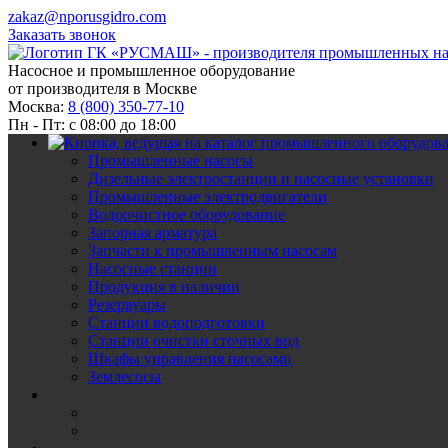
zakaz@nporusgidro.com
Заказать звонок
Насосное и промышленное оборудование
от производителя в Москве
Москва:
8 (800) 350-77-10
Пн - Пт: с 08:00 до 18:00
Промышленные насосы
Дизельные электростанции и насосные установки
Промышленные электродвигатели
Водоочистное оборудование
Запорная арматура
Запчасти к промышленным насосам
Насосные станции
Продукция в наличии
Резервуары
Станции водоподготовки
Станции очистки сточных вод
Шкафы управления насосами
Землесосы