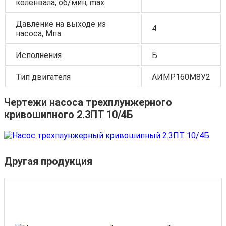
коленвала, об/мин, max
Давление на выходе из
4
насоса, Мпа
Исполнения
Б
Тип двигателя
АИМР160М8У2
Чертежи насоса трехплунжерного
кривошипного 2.3ПТ 10/4Б
Другая продукция