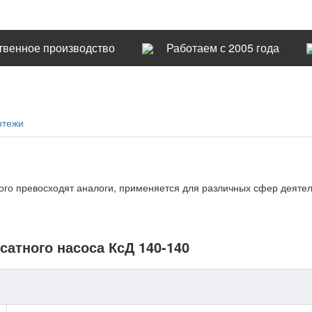
твенное производство
Работаем с 2005 года
ртежи
рого превосходят аналоги, применяется для различных сфер деяте
сатного насоса КсД 140-140