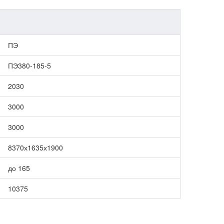
ПЭ
ПЭ380-185-5
2030
3000
3000
8370х1635х1900
до 165
10375