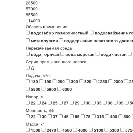
28500
57000
85500
114000
Область применения
водозабор поверхностный
водоснабжение г
металлургия
поддержание пластового давле
Перекачиваемая среда
вода горячая
вода морская
вода чистая
Серия промышленного насоса
Д
Подача, м³/ч
180
190
200
300
320
1250
2000
2
5800
5900
6300
Напор, м
22
24
25
27
29
30
33
36
39
5
Мощность, кВт
22
30
37
45
55
75
315
400
500
Масса, кг
1500
2470
4560
4600
5100
5300
575