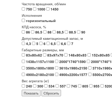
Частота вращения, об/мин
750
1000
1450
Исполнения
горизонтальный
КПД насоса, %
86
86.5
88
88,5
88.5
90
Допустимый кавитационный запас, м
4,3
5
6
6,5
6,6
7
Габаритные размеры, мм
83х80х62
83х97х70
148х80х83
152х80х85
1438х1157х1100
2000*1740*1590
2000*1740*1
3500х1800х1800
3610х1980х2150
3710х1980
4900х2180х2100
4900х2200х1577
5500х2700
Вес агрегата (кг)
240
300
534
557
745
805
955
520