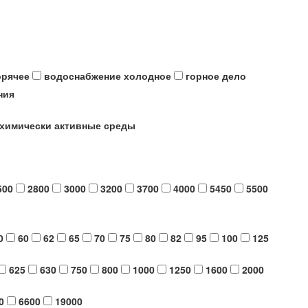
орячее
водоснабжение холодное
горное дело
ния
химически активные среды
500
2800
3000
3200
3700
4000
5450
5500
0
60
62
65
70
75
80
82
95
100
125
625
630
750
800
1000
1250
1600
2000
0
6600
19000