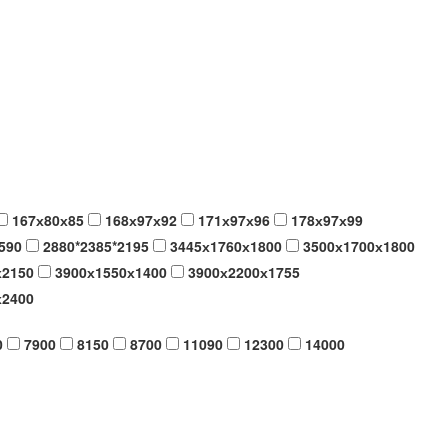
167х80х85
168х97х92
171х97х96
178х97х99
590
2880*2385*2195
3445х1760х1800
3500х1700х1800
х2150
3900х1550х1400
3900х2200х1755
х2400
0
7900
8150
8700
11090
12300
14000