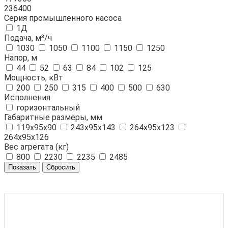
236400
Серия промышленного насоса
1Д
Подача, м³/ч
1030
1050
1100
1150
1250
Напор, м
44
52
63
84
102
125
Мощность, кВт
200
250
315
400
500
630
Исполнения
горизонтальный
Габаритные размеры, мм
119х95х90
243х95х143
264х95х123
264х95х126
Вес агрегата (кг)
800
2230
2235
2485