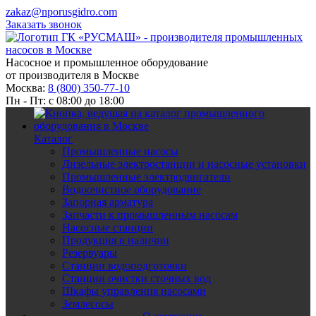
zakaz@nporusgidro.com
Заказать звонок
Насосное и промышленное оборудование
от производителя в Москве
Москва:
8 (800) 350-77-10
Пн - Пт: с 08:00 до 18:00
Каталог
Промышленные насосы
Дизельные электростанции и насосные установки
Промышленные электродвигатели
Водоочистное оборудование
Запорная арматура
Запчасти к промышленным насосам
Насосные станции
Продукция в наличии
Резервуары
Станции водоподготовки
Станции очистки сточных вод
Шкафы управления насосами
Землесосы