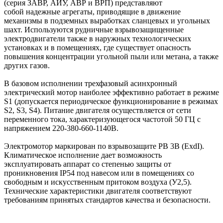
(серия ЗАВР, АИУ, АВР и ВРП) представляют
собой надежные агрегаты, приводящие в движение
механизмы в подземных выработках сланцевых и угольных
шахт. Используются рудничные взрывозащищенные
электродвигатели также в наружных технологических
установках и в помещениях, где существует опасность
повышения концентрации угольной пыли или метана, а также
других газов.
В базовом исполнении трехфазовый асинхронный
электрический мотор наиболее эффективно работает в режиме
S1 (допускается периодическое функционирование в режимах
S2, S3, S4). Питание двигателя осуществляется от сети
переменного тока, характеризующегося частотой 50 ГЦ с
напряжением 220-380-660-1140В.
Электромотор маркирован по взрывозащите РВ 3В (ExdI).
Климатическое исполнение дает возможность
эксплуатировать аппарат со степенью защиты от
проникновения IP54 под навесом или в помещениях со
свободным и искусственным притоком воздуха (У2,5).
Технические характеристики двигателя соответствуют
требованиям принятых стандартов качества и безопасности.