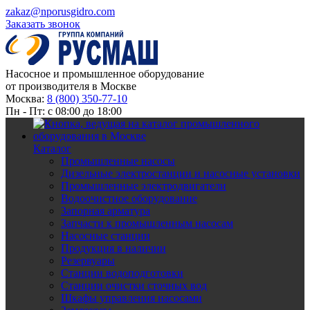
zakaz@nporusgidro.com
Заказать звонок
Насосное и промышленное оборудование
от производителя в Москве
Москва:
8 (800) 350-77-10
Пн - Пт: с 08:00 до 18:00
Каталог
Промышленные насосы
Дизельные электростанции и насосные установки
Промышленные электродвигатели
Водоочистное оборудование
Запорная арматура
Запчасти к промышленным насосам
Насосные станции
Продукция в наличии
Резервуары
Станции водоподготовки
Станции очистки сточных вод
Шкафы управления насосами