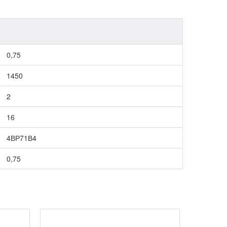
0,75
1450
2
16
4ВР71В4
0,75