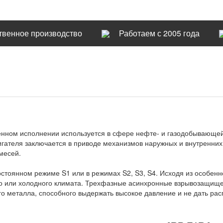
твенное производство
Работаем с 2005 года
енном исполнении используется в сфере нефте- и газодобывающе
гателя заключается в приводе механизмов наружных и внутренних у
месей.
стоянном режиме S1 или в режимах S2, S3, S4. Исходя из особенн
го или холодного климата. Трехфазные асинхронные взрывозащищ
о металла, способного выдержать высокое давление и не дать рас