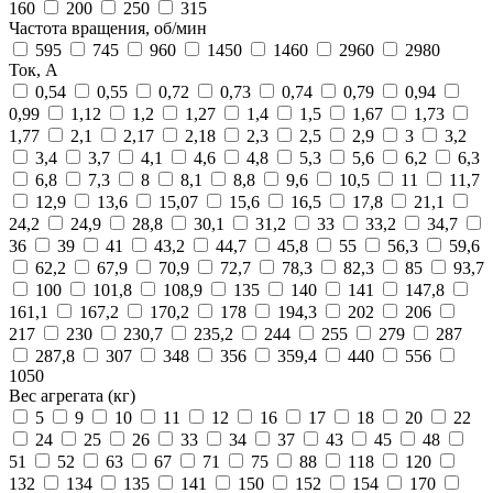
160
200
250
315
Частота вращения, об/мин
595
745
960
1450
1460
2960
2980
Ток, А
0,54
0,55
0,72
0,73
0,74
0,79
0,94
0,99
1,12
1,2
1,27
1,4
1,5
1,67
1,73
1,77
2,1
2,17
2,18
2,3
2,5
2,9
3
3,2
3,4
3,7
4,1
4,6
4,8
5,3
5,6
6,2
6,3
6,8
7,3
8
8,1
8,8
9,6
10,5
11
11,7
12,9
13,6
15,07
15,6
16,5
17,8
21,1
24,2
24,9
28,8
30,1
31,2
33
33,2
34,7
36
39
41
43,2
44,7
45,8
55
56,3
59,6
62,2
67,9
70,9
72,7
78,3
82,3
85
93,7
100
101,8
108,9
135
140
141
147,8
161,1
167,2
170,2
178
194,3
202
206
217
230
230,7
235,2
244
255
279
287
287,8
307
348
356
359,4
440
556
1050
Вес агрегата (кг)
5
9
10
11
12
16
17
18
20
22
24
25
26
33
34
37
43
45
48
51
52
63
67
71
75
88
118
120
132
134
135
141
150
152
154
170