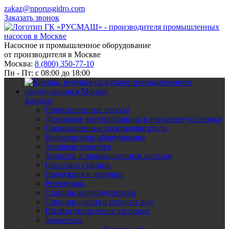
zakaz@nporusgidro.com
Заказать звонок
Насосное и промышленное оборудование
от производителя в Москве
Москва:
8 (800) 350-77-10
Пн - Пт: с 08:00 до 18:00
Каталог
Промышленные насосы
Дизельные электростанции и насосные установки
Промышленные электродвигатели
Водоочистное оборудование
Запорная арматура
Запчасти к промышленным насосам
Насосные станции
Продукция в наличии
Резервуары
Станции водоподготовки
Станции очистки сточных вод
Шкафы управления насосами
Землесосы