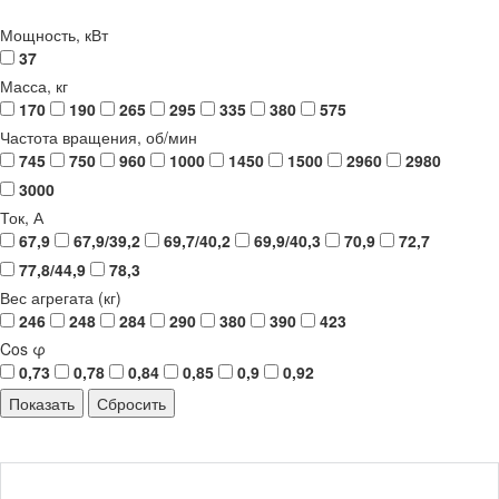
Мощность, кВт
37
Масса, кг
170
190
265
295
335
380
575
Частота вращения, об/мин
745
750
960
1000
1450
1500
2960
2980
3000
Ток, А
67,9
67,9/39,2
69,7/40,2
69,9/40,3
70,9
72,7
77,8/44,9
78,3
Вес агрегата (кг)
246
248
284
290
380
390
423
Cos φ
0,73
0,78
0,84
0,85
0,9
0,92