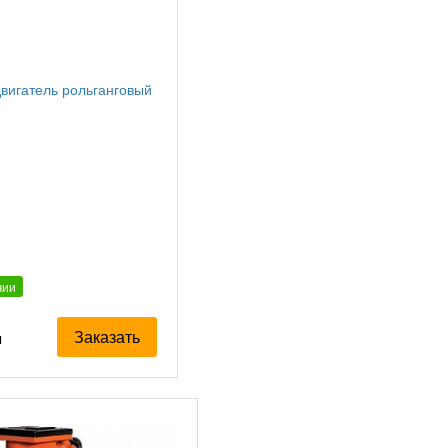
чии
Заказать
я