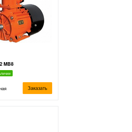
2 MB8
аличии
Заказать
ная