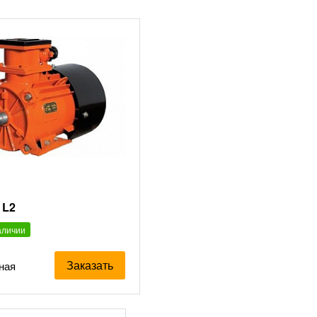
 L2
аличии
Заказать
ная