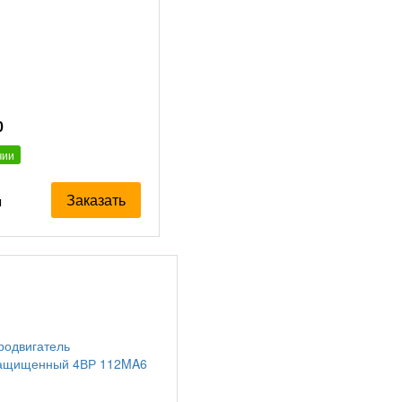
0
чии
Заказать
я