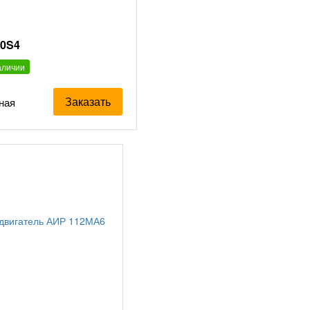
00S4
аличии
Заказать
ная