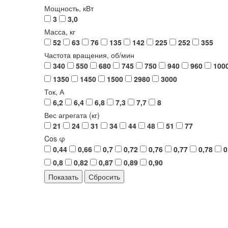
Мощность, кВт
3
3,0
Масса, кг
52
63
76
135
142
225
252
355
Частота вращения, об/мин
340
550
680
745
750
940
960
100
1350
1450
1500
2980
3000
Ток, А
6,2
6,4
6,8
7,3
7,7
8
Вес агрегата (кг)
21
24
31
34
44
48
51
77
Cos φ
0,44
0,66
0,7
0,72
0,76
0,77
0,78
0
0,8
0,82
0,87
0,89
0,90