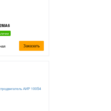
12MA6
аличии
Заказать
ная