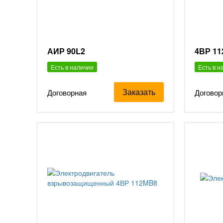
АИР 90L2
4ВР 1
Есть в наличии
Есть в н
Заказать
Договорная
Договор