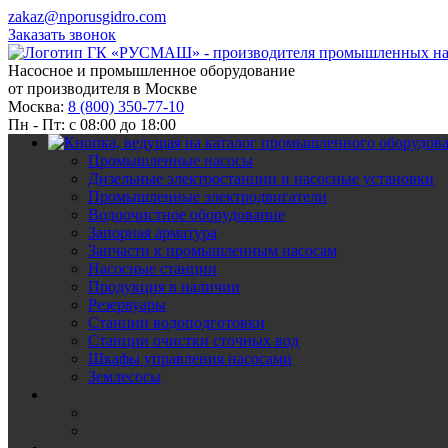
zakaz@nporusgidro.com
Заказать звонок
Насосное и промышленное оборудование
от производителя в Москве
Москва:
8 (800) 350-77-10
Пн - Пт: с 08:00 до 18:00
Промышленные насосы
Дизельные электростанции и насосные установки
Промышленные электродвигатели
Водоочистное оборудование
Запорная арматура
Запчасти к промышленным насосам
Насосные станции
Продукция в наличии
Резервуары
Станции водоподготовки
Станции очистки сточных вод
Шкафы управления насосами
Землесосы