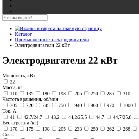
Каталог
Промышленные электродвигатели
Электродвигатели 22 кВт
Электродвигатели 22 кВт
Мощность, кВт
22
Масса, кг
110
135
180
198
205
250
285
310
Частота вращения, об/мин
705
720
745
750
940
960
970
1000
Ток, А
41
42,7/24,7
43,2
44,2/25,5
44,7
44,7/25,8
Вес агрегата (кг)
170
175
198
205
233
250
262
268
Cos φ