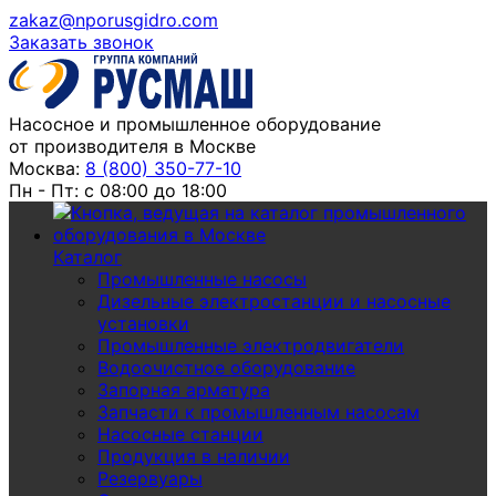
zakaz@nporusgidro.com
Заказать звонок
Насосное и промышленное оборудование
от производителя в Москве
Москва:
8 (800) 350-77-10
Пн - Пт: с 08:00 до 18:00
Каталог
Промышленные насосы
Дизельные электростанции и насосные
установки
Промышленные электродвигатели
Водоочистное оборудование
Запорная арматура
Запчасти к промышленным насосам
Насосные станции
Продукция в наличии
Резервуары