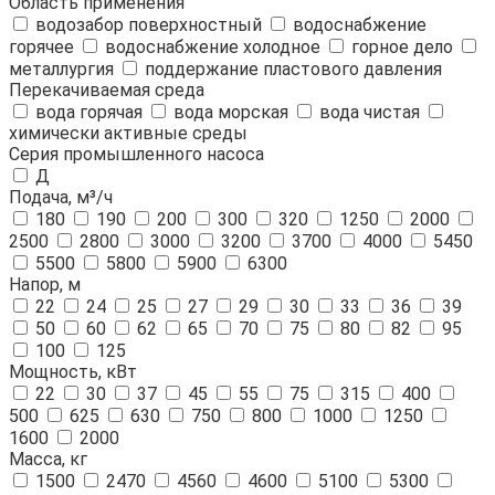
Область применения
водозабор поверхностный
водоснабжение
горячее
водоснабжение холодное
горное дело
металлургия
поддержание пластового давления
Перекачиваемая среда
вода горячая
вода морская
вода чистая
химически активные среды
Серия промышленного насоса
Д
Подача, м³/ч
180
190
200
300
320
1250
2000
2500
2800
3000
3200
3700
4000
5450
5500
5800
5900
6300
Напор, м
22
24
25
27
29
30
33
36
39
50
60
62
65
70
75
80
82
95
100
125
Мощность, кВт
22
30
37
45
55
75
315
400
500
625
630
750
800
1000
1250
1600
2000
Масса, кг
1500
2470
4560
4600
5100
5300