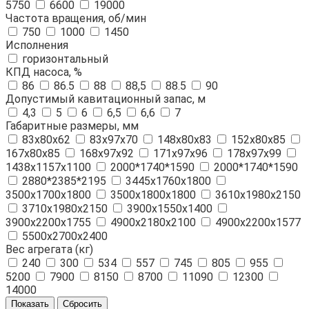
5750
6600
19000
Частота вращения, об/мин
750
1000
1450
Исполнения
горизонтальный
КПД насоса, %
86
86.5
88
88,5
88.5
90
Допустимый кавитационный запас, м
4,3
5
6
6,5
6,6
7
Габаритные размеры, мм
83х80х62
83х97х70
148х80х83
152х80х85
167х80х85
168х97х92
171х97х96
178х97х99
1438х1157х1100
2000*1740*1590
2000*1740*1590
2880*2385*2195
3445х1760х1800
3500х1700х1800
3500х1800х1800
3610х1980х2150
3710х1980х2150
3900х1550х1400
3900х2200х1755
4900х2180х2100
4900х2200х1577
5500х2700х2400
Вес агрегата (кг)
240
300
534
557
745
805
955
5200
7900
8150
8700
11090
12300
14000